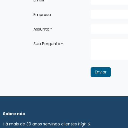
Email
*
Empresa
Assunto
*
Sua Pergunta
*
Enviar
Sobre nós
Há mais de 30 anos servindo clientes
high &