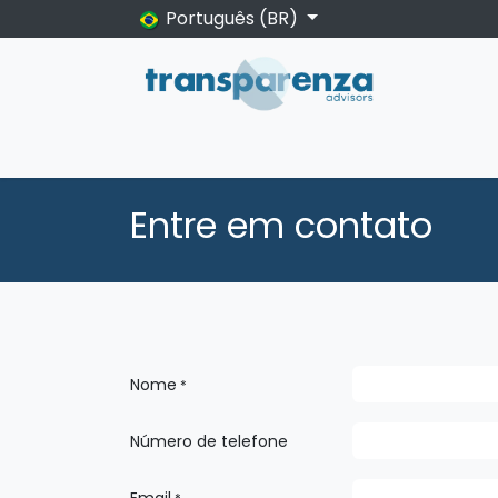
Pular para o conteúdo
Português (BR)
Início
Sobre nós
Eventos
Insights
A
Entre em contato
Nome
*
Número de telefone