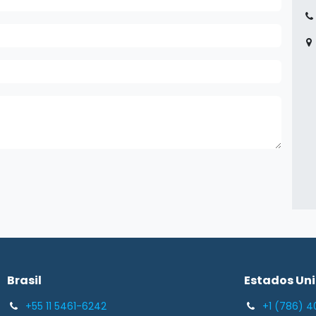
Vi
Br
Brasil​
Estados Un
+55 11 5461-6242
+1 (786) 4