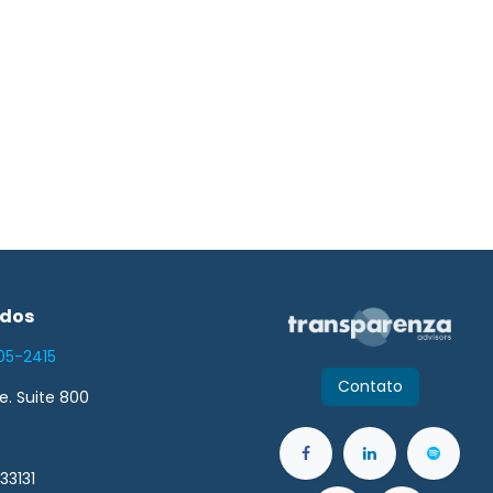
idos
05-2415
Contato
ve. Suite 800
33131