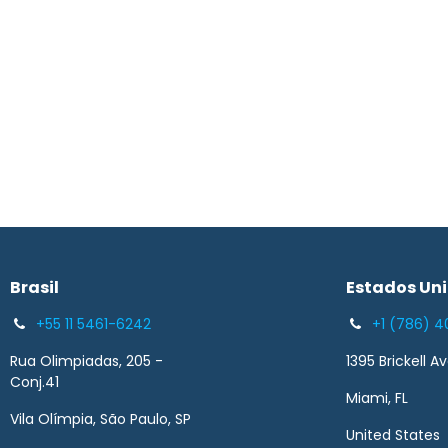
Brasil​
Estados Un
+55 11 5461-6242
+1 (786) 4
Rua Olimpiadas, 205 -
1395 Brickell A
Conj.41
Miami, FL
Vila Olímpia, São Paulo, SP
United States 