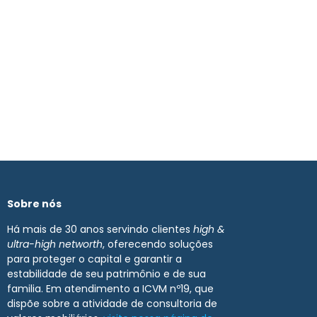
Sobre nós
Há mais de 30 anos servindo clientes
high &
ultra-high networth
, oferecendo soluções
para proteger o capital e garantir a
estabilidade de seu patrimônio e de sua
familia. Em atendimento a ICVM nº19, que
dispõe sobre a atividade de consultoria de