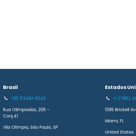
Brasil​
Estados Un
+55 11 5461-6242
+1 (786) 4
Rua Olimpiadas, 205 -
1395 Brickell A
Conj.41
Miami, FL
Vila Olímpia, São Paulo, SP
United States 