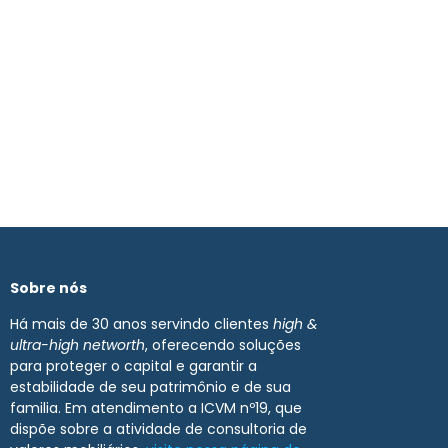
Sobre nós
Há mais de 30 anos servindo clientes
high &
ultra-high networth
, oferecendo soluções
para proteger o capital e garantir a
estabilidade de seu patrimônio e de sua
familia. Em atendimento a ICVM nº19, que
dispõe sobre a atividade de consultoria de