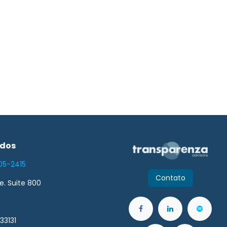
idos
05-2415
Contato
ve. Suite 800
33131