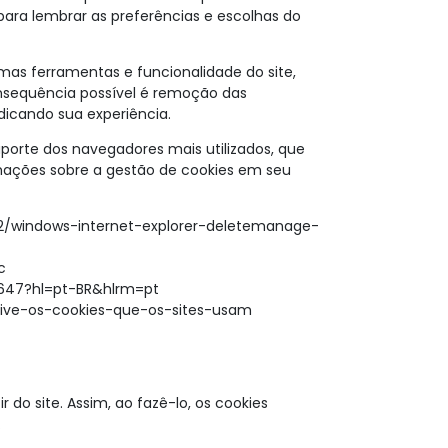
 para lembrar as preferências e escolhas do
umas ferramentas e funcionalidade do site,
sequência possível é remoção das
udicando sua experiência.
suporte dos navegadores mais utilizados, que
mações sobre a gestão de cookies em seu
442/windows-internet-explorer-deletemanage-
ac
5647?hl=pt-BR&hlrm=pt
sative-os-cookies-que-os-sites-usam
r do site. Assim, ao fazê-lo, os cookies
.