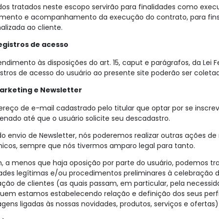
os tratados neste escopo servirão para finalidades como execu
amento e acompanhamento da execução do contrato, para fins 
alizada ao cliente.
egistros de acesso
ndimento às disposições do art. 15, caput e parágrafos, da Lei Fe
istros de acesso do usuário ao presente site poderão ser cole
arketing e Newsletter
reço de e-mail cadastrado pelo titular que optar por se inscre
nado até que o usuário solicite seu descadastro.
o envio de Newsletter, nós poderemos realizar outras ações de 
nicos, sempre que nós tivermos amparo legal para tanto.
m, a menos que haja oposição por parte do usuário, podemos tr
dades legítimas e/ou procedimentos preliminares à celebração d
zação de clientes (as quais passam, em particular, pela neces
em estamos estabelecendo relação e definição dos seus perfi
ens ligadas às nossas novidades, produtos, serviços e ofertas)