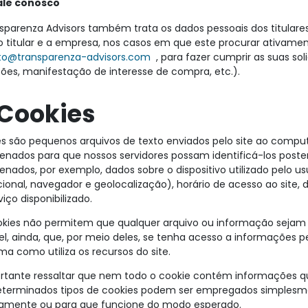
ale conosco
sparenza Advisors também trata os dados pessoais dos titulares
o titular e a empresa, nos casos em que este procurar ativamen
to@transparenza-advisors.com
, para fazer cumprir as suas so
ões, manifestação de interesse de compra, etc.).
Cookies
s são pequenos arquivos de texto enviados pelo site ao compu
nados para que nossos servidores possam identificá-los post
nados, por exemplo, dados sobre o dispositivo utilizado pelo u
ional, navegador e geolocalização), horário de acesso ao site, 
viço disponibilizado.
kies não permitem que qualquer arquivo ou informação sejam ex
el, ainda, que, por meio deles, se tenha acesso a informações 
ma como utiliza os recursos do site.
rtante ressaltar que nem todo o cookie contém informações qu
terminados tipos de cookies podem ser empregados simplesmen
tamente ou para que funcione do modo esperado.