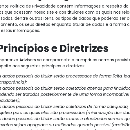
ente Política de Privacidade contém informações a respeito 
os que acessam nosso site e dos titulares com os quais nos rel
ssados, dentre outros itens, os tipos de dados que poderão ser c
tamento, os seus direitos enquanto titular de dados e a forma c
r estas informações.
 Princípios e Diretrizes
sparenza Advisors se compromete a cumprir as normas prevista
peito aos seguintes princípios e diretrizes:
 dados pessoais do titular serão processados de forma lícita, leal
ransparência);
 dados pessoais do titular serão coletados apenas para finalidad
odendo ser tratados posteriormente de uma forma incompatível 
nalidades);
s dados pessoais do titular serão coletados de forma adequada, 
bjetivo para os quais eles são processados (minimização dos dad
s dados pessoais do titular serão exatos e atualizados sempre q
nexatos sejam apagados ou retificados quando possível (exatidão