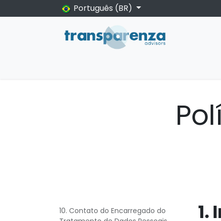
Pular para o conteúdo
Português (BR)
Início
Sobre nós
Eventos
Insights
A
Pol
1.
10. Contato do Encarregado do