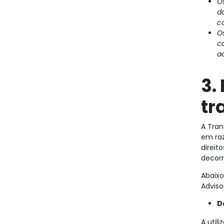
O
d
c
Os
c
a
3.
tr
A Tran
em raz
direit
decorr
Abaixo
Adviso
D
A util