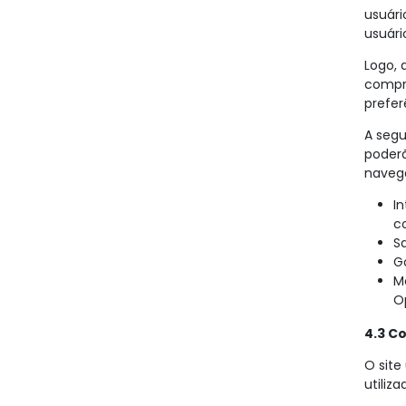
usuári
usuár
Logo, 
compr
prefer
A segu
poderã
naveg
I
c
S
G
M
O
4.3 C
O site
utiliz