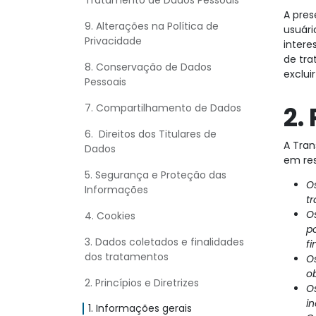
Tratamento de Dados Pessoais
A pres
9. Alterações na Política de
usuári
Privacidade
intere
de tra
8. Conservação de Dados
exclui
Pessoais
2.
7. Compartilhamento de Dados
6. Direitos dos Titulares de
A Tran
Dados
em res
5. Segurança e Proteção das
Os
Informações
t
Os
4. Cookies
p
3. Dados coletados e finalidades
fi
dos tratamentos
O
o
2. Princípios e Diretrizes
O
i
1. Informações gerais