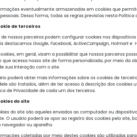
ormações eventualmente armazenadas em cookies que permitam
pessoais. Dessa forma, todas as regras previstas nesta Política
ookie de terceiros
 de nossos parceiros podem configurar cookies nos dispositivos
ais destacamos
Google, Facebook, ActiveCampaign, Hotmart e 
cookies, em geral, visam a possibilitar que nossos parceiros po
o que acessa nosso site de forma personalizada, por meio da 
 de sua interação com o site.
rio poderá obter mais informações sobre os cookies de terceir
 dele são tratados, além de ter acesso à descrição dos cookies u
tica de Privacidade de cada um dos terceiros.
okies do site
kies do site são aqueles enviados ao computador ou dispositiv
ite. O usuário poderá se opor ao registro dos cookies pelo site,
o navegador ou aparelho.
ormações coletadas por meio destes cookies são utilizadas para