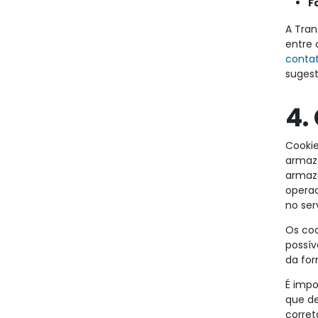
F
A Tran
entre 
conta
sugest
4.
Cookie
armaze
armaze
operac
no ser
Os coo
possív
da for
É impo
que de
corre