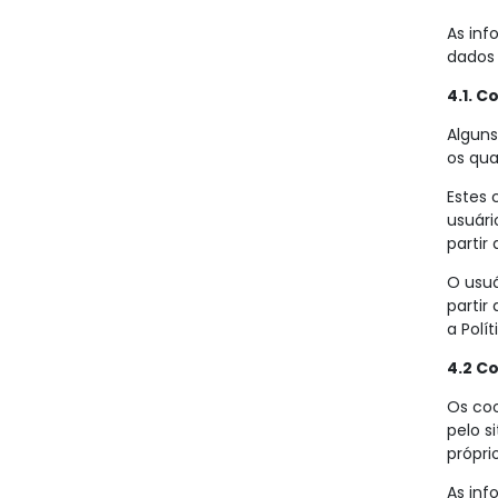
As inf
dados 
4.1. C
Alguns
os qu
Estes 
usuári
partir
O usuá
partir
a Polí
4.2 Co
Os coo
pelo s
própri
As inf