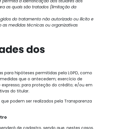
permita a identificação dos titulares dos
ra as quais são tratados (limitação da
gidos do tratamento não autorizado ou ilícito e
o as medidas técnicas ou organizativas
dades dos
nas para hipóteses permitidas pela LGPD, como
u medidas que o antecedem; exercício de
 expresso; para proteção do crédito; e/ou em
ivas do titular.
s que podem ser realizados pela Transparenza
stro
ependerá de cadastro, sendo que, nestes casos,