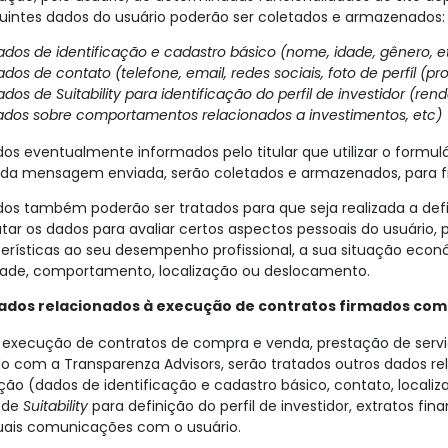
uintes dados do usuário poderão ser coletados e armazenados
ados de identificação e cadastro básico (nome, idade, gênero, e
dos de contato (telefone, email, redes sociais, foto de perfíl (pr
dos de Suitability para identificação do perfil de investidor (r
ados sobre comportamentos relacionados a investimentos, etc)
os eventualmente informados pelo titular que utilizar o formulár
 da mensagem enviada, serão coletados e armazenados, para fi
os também poderão ser tratados para que seja realizada a definiç
tar os dados para avaliar certos aspectos pessoais do usuário, 
erísticas ao seu desempenho profissional, a sua situação econô
idade, comportamento, localização ou deslocamento.
ados relacionados à execução de contratos firmados com o
 execução de contratos de compra e venda, prestação de serv
o com a Transparenza Advisors, serão tratados outros dados re
ão (dados de identificação e cadastro básico, contato, localizaç
 de
Suitability
para definição do perfil de investidor, extratos fina
uais comunicações com o usuário.