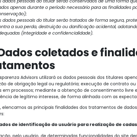
s dados pessoais do titular serão conservados de uma forma que 
ados apenas durante o período necessário para as finalidades pa
onservação);
 dados pessoais do titular serão tratados de forma segura, prote
ontra a sua perda, destruição ou danificação acidental, adotand
dequadas (integridade e confidencialidade).
 Dados coletados e finali
atamentos
sparenza Advisors utilizará os dados pessoais dos titulares ape
ão de obrigação legal ou regulatória; execução de contrato o
os em processos; mediante a obtenção de consentimento livre e
ência de legítimo interesse, de forma alinhada com as expectat
, elencamos as principais finalidades dos tratamentos de dado
rs:
ados de identificação do usuário para realização de cada
ização, pelo usuário, de determinadas funcionalidades do site d