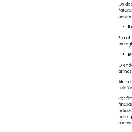
Os dad
fatur
person
R
Em ate
os reg
M
O ende
armaze
Além d
telefô
Por fi
finali
fideli
com qu
mensag