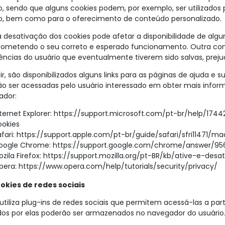
o, sendo que alguns cookies podem, por exemplo, ser utilizados
io, bem como para o oferecimento de conteúdo personalizado.
a desativação dos cookies pode afetar a disponibilidade de alg
ometendo o seu correto e esperado funcionamento. Outra con
ências do usuário que eventualmente tiverem sido salvas, prej
ir, são disponibilizados alguns links para as páginas de ajuda e 
o ser acessadas pelo usuário interessado em obter mais infor
ador:
nternet Explorer: https://support.microsoft.com/pt-br/help/17
ookies
afari: https://support.apple.com/pt-br/guide/safari/sfri11471/m
oogle Chrome: https://support.google.com/chrome/answer/9
ozila Firefox: https://support.mozilla.org/pt-BR/kb/ative-e-de
pera: https://www.opera.com/help/tutorials/security/privacy/
ookies de redes sociais
 utiliza plug-ins de redes sociais que permitem acessá-las a parti
ados por elas poderão ser armazenados no navegador do usuário