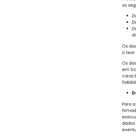
os seg
D
Da
Da
d
Os dad
o teor
Os dad
em tra
caract
fiabil
D
Para a
firmad
execuç
dados
event